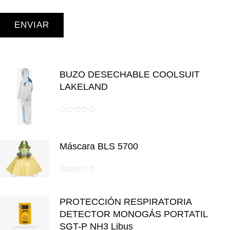
BUZO DESECHABLE COOLSUIT
LAKELAND
0
de
5
Máscara BLS 5700
0
de
PROTECCIÓN RESPIRATORIA
5
DETECTOR MONOGÁS PORTATIL
SGT-P NH3 Libus