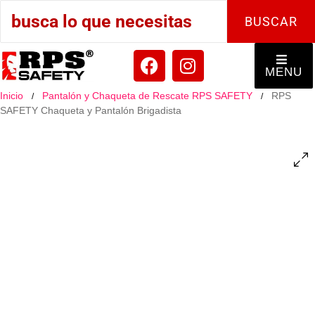
BUSCAR
F
I
a
n
MENU
c
s
Inicio
Pantalón y Chaqueta de Rescate RPS SAFETY
RPS
/
/
e
t
SAFETY Chaqueta y Pantalón Brigadista
b
a
o
g
o
r
k
a
m