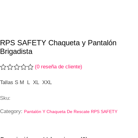
RPS SAFETY Chaqueta y Pantalón
Brigadista
(
0
reseña de cliente)
Valorado
con
Tallas S M L XL XXL
0
de
Sku:
5
Category:
Pantalón Y Chaqueta De Rescate RPS SAFETY